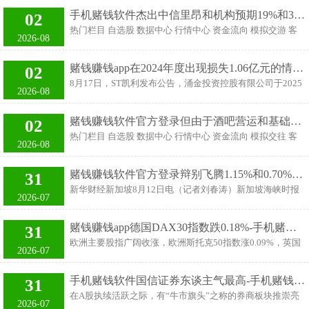
的理会。但我其实仅仅
国情感，8月22日下昼赌钱赚钱app，市委党校组织全校党员
型融媒体报谈。 通过“1-9-4-5”的叙事条理，以1条主稿和短
手机赌钱软件杰出中信里昂和机构预期19%和34%-手机赌钱软件
02
开展主题党日行径，参不雅“不灭的丰碑——东莞抗战档案
片回溯征途、9组图片注目一刹、4座桥梁见证刚烈、5个故
热门栏目 自选股 数据中心 行情中心 资金流向 模拟交游 客
文件展”。 展览履行丰富精致，设“日寇暴行”“众志成城”“浴
2026-08
事触摸温度，立体呈现滇缅公路勤奋卓绝的修筑史诗，再现
户端 中信里昂发布研报称手机赌钱软件，上调网易云音乐
血奋战”“伟大得手”“强者壮歌”“始创改日”六个部分，通过
（09899）考虑价4.5%，从297港元上调至310.5港元，保
182份珍稀档案文件而已和历史图片，全标的、多角度展现
赌钱赚钱app在2024年度出现损失1.06亿元的情况下-手机赌钱软件
02
管“跑赢大市”评级。 中信里昂指，网易云音乐2025年上半
东莞东说念主民在中国共产党签订联结下，与日本滋扰者伸
8月17日，ST凯利发布公告，涌金投资控股有限公司于2025
年齿迹清爽，公司“边界优先”计谋实践谨慎，盈利后劲大。
2026-08
开艰苦异常战争的壮丽史诗，活泼讲解了东莞东说念主民为
年7月16日向公司举座合手有无尽售条目灵通股的推动发出
受益于严慎的市集营销、严谨的施行开销，该公司经调整净
抗
了要约收购，价钱为5.18元/股，收购股份数目为7170万
利11亿元东说念主民币，同比增25%，杰出中信里昂和机构
赌钱赚钱软件官方登录但由于酒吧营运和基础成就技俩的老成增长-手机赌钱软件
02
股，占公司总股本的10%。本次要约收购的期限为30个当然
预期19%和34%。该公司音乐订阅收入同比增15%，主要原
热门栏目 自选股 数据中心 行情中心 资金流向 模拟交往 客
日，从2025年7月17日运行，到2025年8月15日结果。 铁心
2026-08
因是付用度户增长强势被每付用度户平均收入（
户端 中信里昂发布研报称，将长实集团（01113）筹画价从
2025年8月15日，要约收购期限已届满。由于效果需进一步
31.3港元上调9%至34.1港元，保管“执有”评级。该即将估值
阐述，公司已向深圳证券往复所请求，自2025年8月18日开
赌钱赚钱软件官方登录辩别飞腾1.15%和0.70%-手机赌钱软件
31
延展至2026年，并将必要收益率利差收窄1个百分点至1%，
市起停牌，待要约收购效果公告日开市后复牌。 凯利泰是骨
新华财经新加坡8月12日电（记者刘春涛）新加坡海峡时报
以反馈更高的减息预期和香港住宅物业株连减轻。 诠释指，
2026-07
科头部公司，专注于骨科、心血管微创
指数12日跌0.28%，收于4220.72点。 股市成交量达13.6亿
2025年上半年集团中枢利润同比增1.2%，中期每股股息执
股，总来往额达15.5亿新元。其中，276只股票飞腾，241只
平，符预期。尽管房钱收入下落，但由于酒吧营运和基础成
赌钱赚钱app德国DAX30指数跌0.18%-手机赌钱软件
31
股票着落。 成份股方面，DFI零卖集团和新科工程（ST
就技俩的老成增长，频频性收入仍保执韧性。该行以为，从
欧洲主要股指广阔收涨，欧洲斯托克50指数涨0.09%，英国
Engineering）涨幅居前，辩别飞腾1.15%和0.70%。 跌幅居
2026-07
2026年起，香港住宅物业对盈利的株连将有
富时100指数涨0.19%，法国CAC40指数涨0.71%赌钱赚钱
前的吉宝有限公司（Keppel Ltd）和凯德商用新加坡信赖收
app，德国DAX30指数跌0.18%，富时意大利MIB指数涨
辩别着落3.15%和3.08%赌钱赚钱软件官方登录。
手机赌钱软件国信证券东谈主气最高-手机赌钱软件
31
0.85%。
在A股执续活跃之际，有“牛市旗头”之称的券商板块推崇亮
2026-07