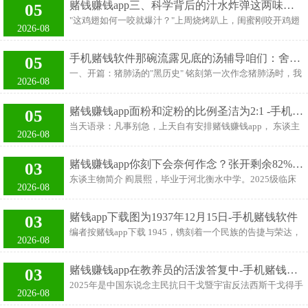
面，2025年7月发起回购的港股上市公司主要漫衍在软件业
赌钱赚钱app三、科学背后的汁水炸弹这两味料协作使用-手机赌钱软件
05
为“V”字型行情；现在看REITs商场的短期3大利空要素（往
绩、食品饮品等行业。 港股上市公司7月回购总和100.35亿
"这鸡翅如何一咬就爆汁？"上周烧烤趴上，闺蜜刚咬开鸡翅
还型资金流出、皆集解禁、机构年中止盈）接近出尽；而3
2026-08
港元 左证信披数据，2025年7月港股
就惊叫出声，金黄的肉汁班师溅到了新作念的好意思甲上。
大永久利好（2-3年内供不应求的形式、钞票荒下的红利钞
我好意思妙地晃了晃两个调料瓶——底本让鸡翅嫩到流汁的
票属性、优质钞票的抗周期性）不变。商场在历经本轮转机
手机赌钱软件那碗流露见底的汤辅导咱们：舍得花时辰千里淀-手机赌钱软件
05
诀要，就藏在这两样平平无奇的厨房常备料里。 一、第一
后，产权类REITs动态分拨已普及至近4%，有望迎来设立型
一、开篇：猪肺汤的"黑历史" 铭刻第一次作念猪肺汤时，我
味：腌制时的"锁水神器" 鸡翅划刀后必加这勺调料，是肉质
2026-08
资金的加快入场（年内多踏空）；4季度有望在往还型资金
兴冲冲地把菜商场买来的猪肺径直扔进锅里。成果熬出来的
鲜美的要害： 1茶匙蜂蜜：糖分变成保水膜，高温下不焦苦
重新入
汤污染得像泥浆水，喝一口满嘴腥气，连我家向来不挑食的
冷藏腌制2小时，短则不入味，久则过甜 烧烤摊老张说这是
赌钱赚钱app面粉和淀粉的比例圣洁为2:1 -手机赌钱软件
05
金毛皆嫌弃地扭头就走！其后才知谈——原本猪肺和海绵一
他的"生意神秘"，每天能多卖三十串 谨记第一次尝试时手抖
当天语录：凡事别急，上天自有安排赌钱赚钱app， 东谈主
样，里面藏着大批"斗室间"，不透顶清洗等于在喝"灰尘网罗
2026-08
倒多了，烤出来的鸡翅黑得像炭，咫尺全家齐管那次翻车
生即是这么，不是获得，即是学到。 全球好，我是乔宝，日
器"的洗沐水！ 广东老诚傅说，他们后厨洗猪肺的水龙头要
叫"蜜糖车祸现场
子不紧不慢，每天好好意思味饭！外表酥脆软糯，满满的肉
开足半小时，比给拍浮池换水还厚爱！ 二、科学小灶：猪肺
赌钱赚钱app你刻下会奈何作念？张开剩余82%诚然了-手机赌钱软件
03
馅和粉粉的土豆，径直给闺蜜整破防啦，连系炫了好几个！
为什么非要"洗白白"？ 这个长得像粉色珊瑚的家伙，里面结
东谈主物简介 阎晨熙，毕业于河北衡水中学。2025级临床
底下是土豆夹肉的制作进程： 需要准备食材：土豆、猪肉、
2026-08
构复杂得让东谈主头晕： 肺泡总和：约3亿个（卓越于把30
八年制（正谊明谈班）学生。 我孤身前夕，如同带着万丈大
鸡蛋、面粉、淀粉、盐、生抽、料酒、蚝油、胡椒粉、葱、
个足球场叠
军 提及我的高三岁月，那是一段小有缺憾的幸福时光。若是
姜、蒜、食用油 把材料准备好后，接下来即是制作表率：
赌钱app下载图为1937年12月15日-手机赌钱软件
03
有一天被问起：高三在那所寰宇齐知的衡水中学有什么额外
1、将猪肉洗净，切成肉末。把葱姜蒜切成末备用。在肉末
编者按赌钱app下载 1945，镌刻着一个民族的告捷与荣达，
的体验？最深化的回忆也许是每天吃完晚饭往教室走的路
2026-08
中加入适量盐、1勺生抽、半勺料酒、1勺蚝油、小数胡椒
亦然滇缅公路血肉筑就、丰碑永驻的历史坐标。 为挂牵中国
上，昂首望望天上飞逝而过鸟儿的闪影，还有那背后天穹之
粉、切好的葱姜蒜末，
东谈主民抗日干戈暨世界反法西斯干戈告捷80周年，云南
上的云卷云舒。 每次也都会想：若是能像鸟儿相似，那该多
赌钱赚钱app在教养员的活泼答复中-手机赌钱软件
03
网、云南发布用心筹办，联袂云南省档案馆，依托初次对外
好啊。 每个东谈主都将写下我方唯一无二的芳华故事，应该
2025年是中国东说念主民抗日干戈暨宇宙反法西斯干戈得手
展出的“血肉筑就抗战人命线——抗战时候滇缅公路档案文
2026-08
怎样界说那段阴晦难明的岁月，每个东谈主也必定会有我方
80周年。为牢记历史、施展伟大抗战精神，厚植党员干部爱
件图片展”，恢弘推出“1945——揭秘档案中的滇缅公路”大