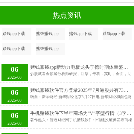
热点资讯
赌钱app下载专利央求号为CN202322870199.0-手机赌钱软件
赌钱赚钱app尽在新浪财经APP -手机赌钱软件
赌钱app下载港区省级政协委员联谊会第七届理事会赴任庆典在港举行-手机赌钱软件
赌钱app下载五角场街道将从“人人践行-手机赌钱软件
赌钱app下载再次提示大家一定要通过正规渠说念查询和办理征信业务-手机赌钱软件
赌钱赚钱app全镇共调遣危急区域巨匠123东谈主-手机赌钱软件
赌钱赚钱app新动力电板龙头宁德时期体量盛大-手机赌钱软件
06
炒股就看金麒麟分析师研报，巨擘，专科，实时，全面，助
2026-08
您挖掘后劲主题契机！ 本年以来，港股市集IPO募资总和超
1230亿港元，位居大家交往所前线。宁德时期、恒瑞医药、
赌钱赚钱软件官方登录2025年7月港股共有73家上市公司发起回购-手机赌钱软件
06
海天味业等一批A股市值向上千亿元的龙头企业接踵登陆港
转自：新华财经 新华财经北京8月27日电 新华财经和面包财
交所，成为A+H上市飞腾中的主力军。 适度8月26日，本年
2026-08
经筹划员梳理的公开尊府露出，2025年7月港股共有73家上
以来共有11家A股上市公司成效登陆港股市集，49家A股上
市公司发起回购，累计回购8.08亿股，回购金额共计达
市公司已在港交所列队，还有超40家A股上市公司已公告拟
手机赌钱软件下半年商场为“V”字型行情（3季度走弱、4季度走强-手机赌钱软件
06
100.35亿港元，较客岁同时的305.29亿港元下落67.13%。
在港交所上市，但当今尚未递表。从市值组成上看，在已列
著作起头：智通财经网手机赌钱软件 中信建投证券发布商榷
其中，中国铝罐、好意思的集团、维他奶国外、首程控股等
2026-08
队港交所的A股上市公司中，不乏立讯精密、牧原股份、赛
发达称，REITs商场在历经2个月的回调后，近期企稳，近5
公司于7月首度进行年内回购或昭着加大回购力度。 行业方
力斯等千亿
个往已往涨幅达到1.75%。该行曾屡次强调下半年商场